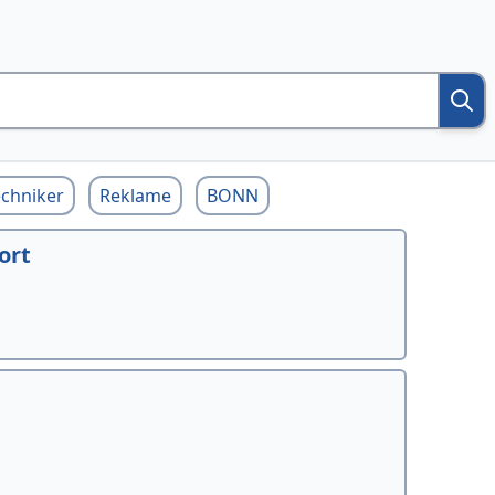
echniker
Reklame
BONN
ort