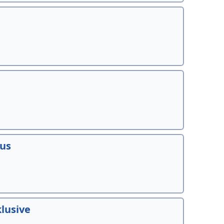
nus
lusive