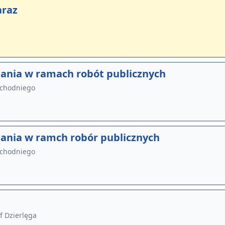
araz
dania w ramach robót publicznych
schodniego
dania w ramch robór publicznych
schodniego
f Dzierlęga