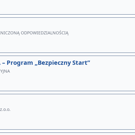
ANICZONĄ ODPOWIEDZIALNOŚCIĄ
– Program „Bezpieczny Start”
CYJNA
z.o.o.