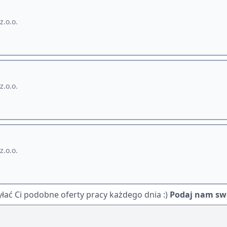
z.o.o.
z.o.o.
z.o.o.
ać Ci podobne oferty pracy każdego dnia :)
Podaj nam swó