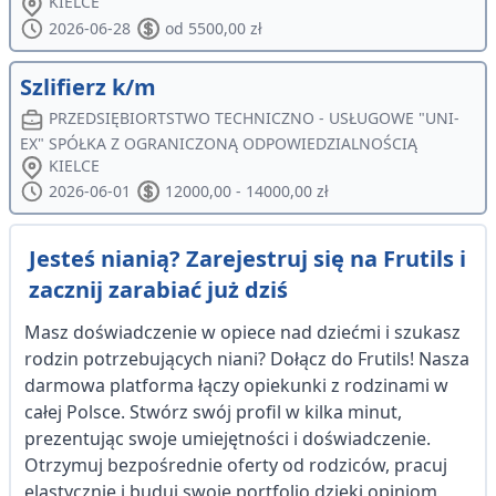
KIELCE
2026-06-28
od 5500,00 zł
Szlifierz k/m
PRZEDSIĘBIORTSTWO TECHNICZNO - USŁUGOWE "UNI-
EX" SPÓŁKA Z OGRANICZONĄ ODPOWIEDZIALNOŚCIĄ
KIELCE
2026-06-01
12000,00 - 14000,00 zł
Jesteś nianią? Zarejestruj się na Frutils i
zacznij zarabiać już dziś
Masz doświadczenie w opiece nad dziećmi i szukasz
rodzin potrzebujących niani? Dołącz do Frutils! Nasza
darmowa platforma łączy opiekunki z rodzinami w
całej Polsce. Stwórz swój profil w kilka minut,
prezentując swoje umiejętności i doświadczenie.
Otrzymuj bezpośrednie oferty od rodziców, pracuj
elastycznie i buduj swoje portfolio dzięki opiniom