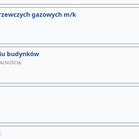
 grzewczych gazowych m/k
niu budynków
IALNOŚCIĄ
k