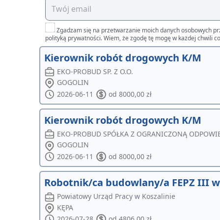
Zgadzam się na przetwarzanie moich danych osobowych przez 
polityką prywatności. Wiem, że zgodę tę mogę w każdej chwili co
Kierownik robót drogowych K/M
EKO-PROBUD SP. Z O.O.
GOGOLIN
2026-06-11
od 8000,00 zł
Kierownik robót drogowych K/M
EKO-PROBUD SPÓŁKA Z OGRANICZONĄ ODPOWI
GOGOLIN
2026-06-11
od 8000,00 zł
Robotnik/ca budowlany/a FEPZ III 
Powiatowy Urząd Pracy w Koszalinie
KĘPA
2026-07-28
od 4806,00 zł