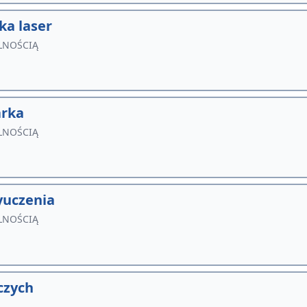
a laser
LNOŚCIĄ
arka
LNOŚCIĄ
yuczenia
LNOŚCIĄ
czych