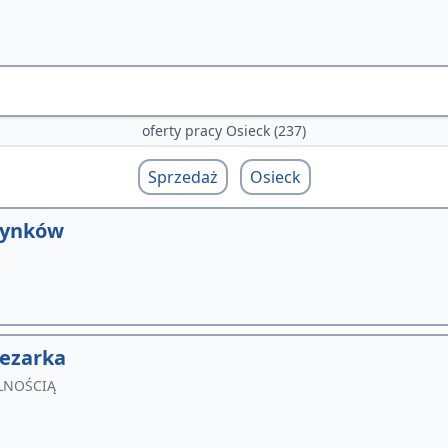
oferty pracy Osieck (237)
Sprzedaż
Osieck
Rynków
rezarka
LNOŚCIĄ