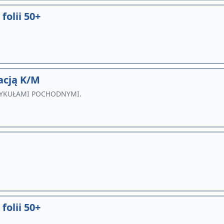
olii 50+
acją K/M
RTYKUŁAMI POCHODNYMI.
olii 50+