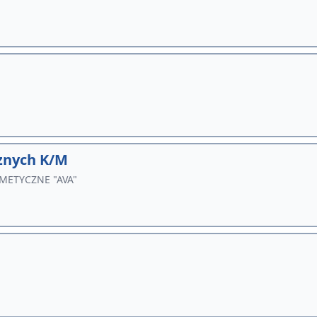
E
znych K/M
METYCZNE "AVA"