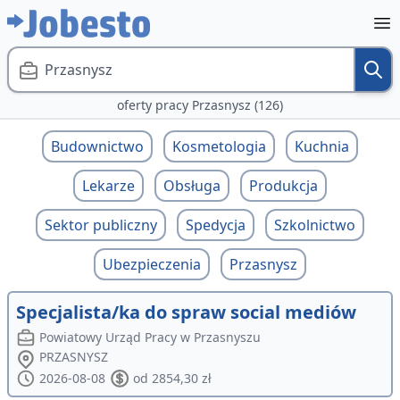
Przasnysz
oferty pracy Przasnysz (126)
Budownictwo
Kosmetologia
Kuchnia
Lekarze
Obsługa
Produkcja
Sektor publiczny
Spedycja
Szkolnictwo
Ubezpieczenia
Przasnysz
Specjalista/ka do spraw social mediów
Powiatowy Urząd Pracy w Przasnyszu
PRZASNYSZ
2026-08-08
od 2854,30 zł