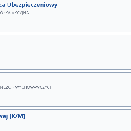
ca Ubezpieczeniowy
PÓŁKA AKCYJNA
UŃCZO - WYCHOWAWCZYCH
wej [K/M]