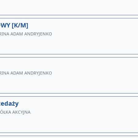
WY [K/M]
RINA ADAM ANDRYJENKO
RINA ADAM ANDRYJENKO
zedaży
PÓŁKA AKCYJNA