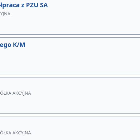
łpraca z PZU SA
CYJNA
wego K/M
PÓŁKA AKCYJNA
PÓŁKA AKCYJNA