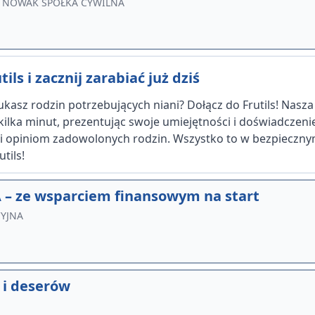
 NOWAK SPÓŁKA CYWILNA
ils i zacznij zarabiać już dziś
kasz rodzin potrzebujących niani? Dołącz do Frutils! Nasz
 kilka minut, prezentując swoje umiejętności i doświadczen
ęki opiniom zadowolonych rodzin. Wszystko to w bezpiecznym
tils!
 – ze wsparciem finansowym na start
CYJNA
 i deserów