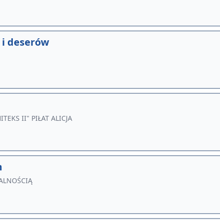
 i deserów
KS II" PIŁAT ALICJA
m
ALNOŚCIĄ