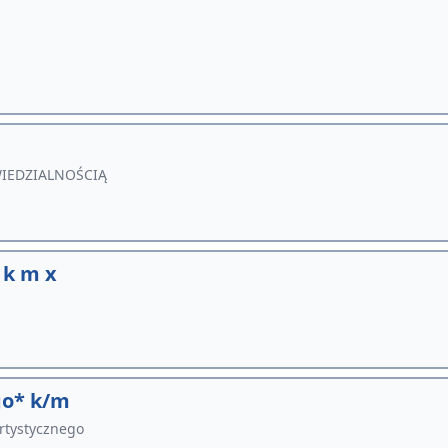
IEDZIALNOŚCIĄ
k m x
go* k/m
Artystycznego