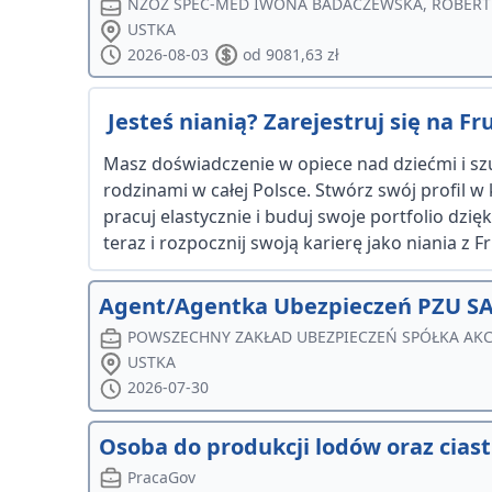
NZOZ SPEC-MED IWONA BADACZEWSKA, ROBERT
USTKA
2026-08-03
od 9081,63 zł
Jesteś nianią? Zarejestruj się na Frut
Masz doświadczenie w opiece nad dziećmi i szu
rodzinami w całej Polsce. Stwórz swój profil w
pracuj elastycznie i buduj swoje portfolio dzi
teraz i rozpocznij swoją karierę jako niania z Fru
Agent/Agentka Ubezpieczeń PZU SA
POWSZECHNY ZAKŁAD UBEZPIECZEŃ SPÓŁKA AK
USTKA
2026-07-30
Osoba do produkcji lodów oraz ciast
PracaGov