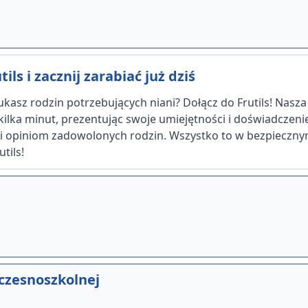
ils i zacznij zarabiać już dziś
kasz rodzin potrzebujących niani? Dołącz do Frutils! Nasz
 kilka minut, prezentując swoje umiejętności i doświadczen
ęki opiniom zadowolonych rodzin. Wszystko to w bezpiecznym
tils!
czesnoszkolnej