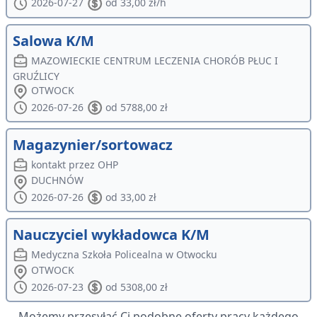
2026-07-27
od 33,00 zł/h
Salowa K/M
MAZOWIECKIE CENTRUM LECZENIA CHORÓB PŁUC I
GRUŹLICY
OTWOCK
2026-07-26
od 5788,00 zł
Magazynier/sortowacz
kontakt przez OHP
DUCHNÓW
2026-07-26
od 33,00 zł
Nauczyciel wykładowca K/M
Medyczna Szkoła Policealna w Otwocku
OTWOCK
2026-07-23
od 5308,00 zł
Możemy przesyłać Ci podobne oferty pracy każdego