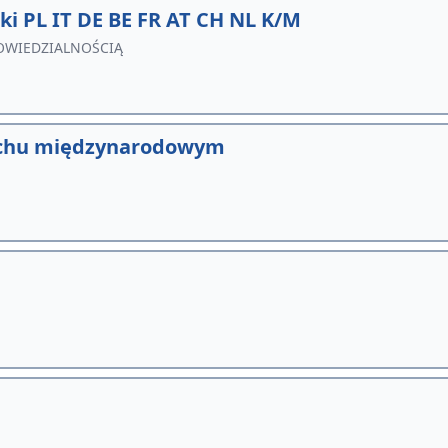
i PL IT DE BE FR AT CH NL K/M
OWIEDZIALNOŚCIĄ
ruchu międzynarodowym