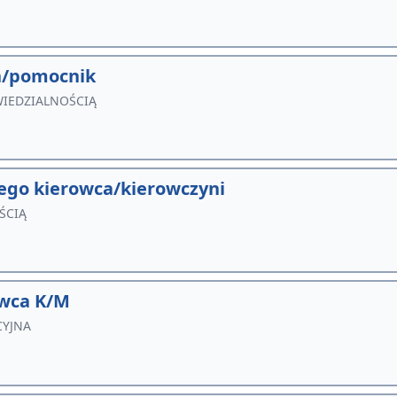
h/pomocnik
IEDZIALNOŚCIĄ
iego kierowca/kierowczyni
ŚCIĄ
owca K/M
CYJNA