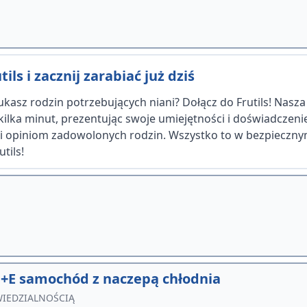
ils i zacznij zarabiać już dziś
kasz rodzin potrzebujących niani? Dołącz do Frutils! Nasz
 kilka minut, prezentując swoje umiejętności i doświadczen
ęki opiniom zadowolonych rodzin. Wszystko to w bezpiecznym
tils!
+E samochód z naczepą chłodnia
IEDZIALNOŚCIĄ