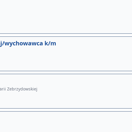
nej/wychowawca k/m
rii Zebrzydowskiej