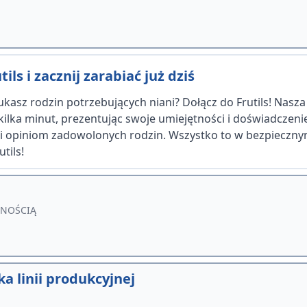
ils i zacznij zarabiać już dziś
kasz rodzin potrzebujących niani? Dołącz do Frutils! Nasz
 kilka minut, prezentując swoje umiejętności i doświadczen
ęki opiniom zadowolonych rodzin. Wszystko to w bezpiecznym
tils!
LNOŚCIĄ
a linii produkcyjnej