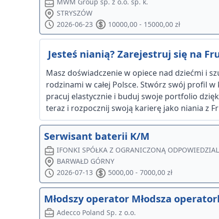
MWM Group sp. z o.o. sp. k.
STRYSZÓW
2026-06-23
10000,00 - 15000,00 zł
Jesteś nianią? Zarejestruj się na Frut
Masz doświadczenie w opiece nad dziećmi i szu
rodzinami w całej Polsce. Stwórz swój profil w
pracuj elastycznie i buduj swoje portfolio dzi
teraz i rozpocznij swoją karierę jako niania z Fru
Serwisant baterii K/M
IFONKI SPÓŁKA Z OGRANICZONĄ ODPOWIEDZIA
BARWAŁD GÓRNY
2026-07-13
5000,00 - 7000,00 zł
Młodszy operator Młodsza operatork
Adecco Poland Sp. z o.o.