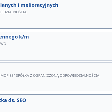
anych i melioracyjnych
IEDZIALNOŚCIĄ
iennego k/m
OWO
 "MOP 83" SPÓŁKA Z OGRANICZONĄ ODPOWIEDZIALNOŚCIĄ
tka ds. SEO