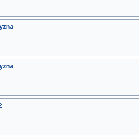
yzna
yzna
2