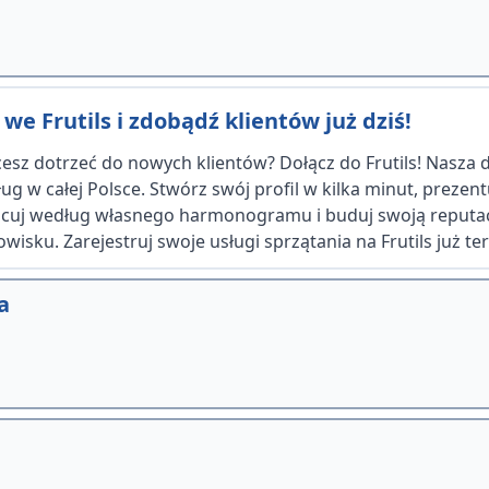
we Frutils i zdobądź klientów już dziś!
hcesz dotrzeć do nowych klientów? Dołącz do Frutils! Nasza
g w całej Polsce. Stwórz swój profil w kilka minut, prezen
racuj według własnego harmonogramu i buduj swoją reputac
ku. Zarejestruj swoje usługi sprzątania na Frutils już tera
a